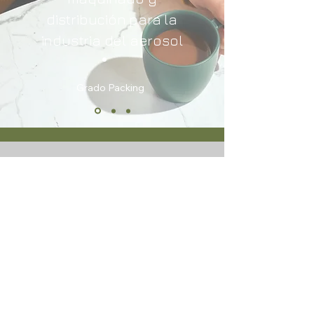
distribución para la
industria del aerosol
Grado Packing
Tu Socio de Confianza